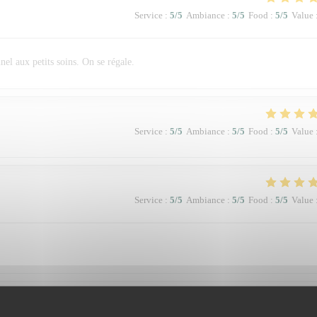
Service
:
5
/5
Ambiance
:
5
/5
Food
:
5
/5
Value
el aux petits soins. On se régale.
Service
:
5
/5
Ambiance
:
5
/5
Food
:
5
/5
Value
Service
:
5
/5
Ambiance
:
5
/5
Food
:
5
/5
Value
Service
:
5
/5
Ambiance
:
5
/5
Food
:
5
/5
Value