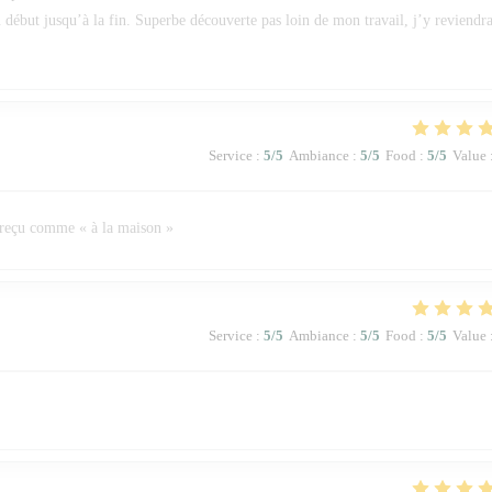
u début jusqu’à la fin. Superbe découverte pas loin de mon travail, j’y reviendra
Service
:
5
/5
Ambiance
:
5
/5
Food
:
5
/5
Value
 reçu comme « à la maison »
Service
:
5
/5
Ambiance
:
5
/5
Food
:
5
/5
Value