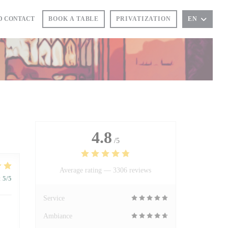
D CONTACT
BOOK A TABLE
PRIVATIZATION
EN
4.8
/5
Average rating —
3306 reviews
:
5
/5
Service
Ambiance