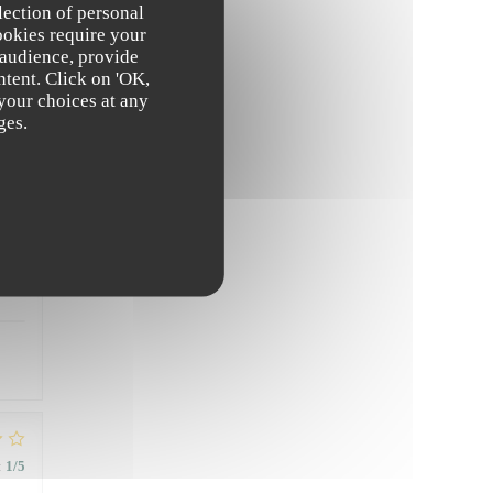
lection of personal
ookies require your
 audience, provide
ntent. Click on 'OK,
 your choices at any
ges.
:
1
/5
:
5
/5
:
1
/5