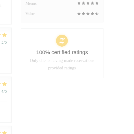
Menus
i
Value
:
5
/5
100% certified ratings
Only clients having made reservations
provided ratings
:
4
/5