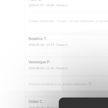
2026-07-07
- 19:00 - Guests 3
Comme d'habitude...Parfait ! Accueil chaleureux et personn
Beatrice
T
2026-05-28
- 13:15 - Guests 2
Veronique
P
2026-06-28
- 12:30 - Guests 5
Toujours excellent et un accueil chaleureux 🥰
Didier
C
2026-06-26
- 20:15 - Guests 4