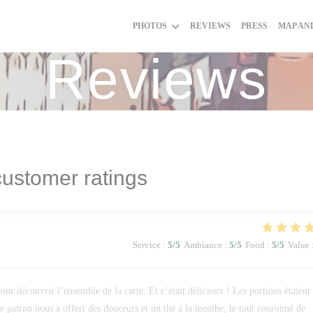
PHOTOS
REVIEWS
PRESS
MAP AN
Reviews
ustomer ratings
Service
:
5
/5
Ambiance
:
5
/5
Food
:
5
/5
Value
ur découvrir l’ensemble de la carte. Et c’était délicieux ! Les portions étaient
 le patron nous a offert des douceurs et un thé à la menthe, le tout couronné de