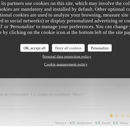
 its partners use cookies on this site, which may involve the col
cookies are mandatory and installed by default. Other optional c
tional cookies are used to analyze your browsing, measure site
arfait et sympathique
ated to social networks) or display personalized advertising or co
all' or 'Personalize' to manage your preferences. You can change
e by clicking on the cookie icon at the bottom left of the site pa
Service
:
2
/5
Ambiance
:
1
/5
Food
:
2
/5
Value
OK, accept all
Deny all cookies
Personalize
Personal data protection policy
Cookie management policy
Service
:
5
/5
Ambiance
:
5
/5
Food
:
5
/5
Value
on de l'évènement. La cuisine est excellente. Merci !
Service
:
1
/5
Ambiance
:
1
/5
Food
:
1
/5
Value