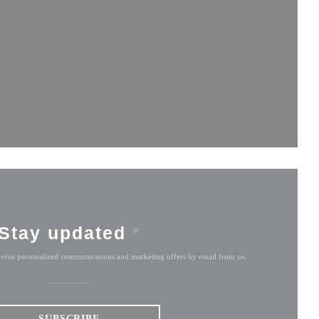
ndow))
w))
w window))
Stay updated
*
eceive personalized communications and marketing offers by email from us.
SUBSCRIBE