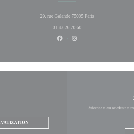
((opens in a new wi
29, rue Galande 75005 Paris
01 43 26 70 60
Facebook ((opens in a new windo
Instagram ((opens in a ne
Subscribe to our newsletter to r
IVATIZATION