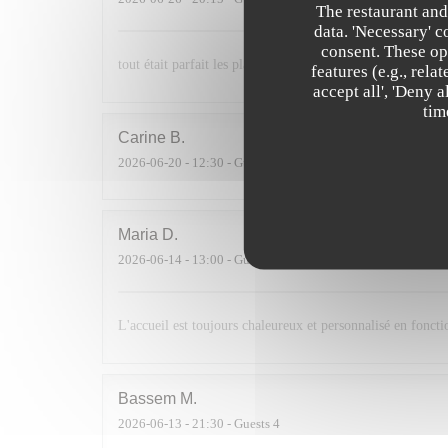
The restaurant and
data. 'Necessary' 
consent. These op
tout était parfait les plats étaient délicieux et le service p
features (e.g., rel
accept all', 'Deny 
tim
Carine
B
2026-06-20
- 12:30 - Guests 5
Maria
D
2026-06-14
- 13:00 - Guests 10
L'accueil est toujours chaleureux et personnalisé en foncti
Bassem
M
2026-06-13
- 21:30 - Guests 4