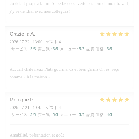
du début jusqu’à la fin. Superbe découverte pas loin de mon travail,
j’y reviendrai avec mes collègues !
Graziella
A
2026-07-22
- 13:00 - ゲスト 4
サービス
:
5
/5
雰囲気
:
5
/5
メニュー
:
5
/5
品質-価格
:
5
/5
Accueil chaleureux Plats gourmands et bien garnis On est reçu
comme « à la maison »
Monique
P
2026-07-21
- 19:45 - ゲスト 4
サービス
:
5
/5
雰囲気
:
5
/5
メニュー
:
5
/5
品質-価格
:
4
/5
Amabilité, présentation et goût