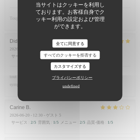
当サイトはクッキーを利用し
ております。お客様自身でク
Toujours excellent et un accueil chaleureux 🥰
ッキー利用の設定および管理
ができます。
Didier
C
全てに同意する
2026-06-26
- 20:15 - ゲスト 4
すべてのクッキーを拒否する
サービス
:
5
/5
雰囲気
:
5
/5
メニュー
:
5
/5
品質-価格
:
5
/5
カスタマイズする
tout était parfait les plats étaient délicieux et le service parfait et
プライバシーポリシー
sympathique
undefined
Carine
B
2026-06-20
- 12:30 - ゲスト 5
サービス
:
2
/5
雰囲気
:
1
/5
メニュー
:
2
/5
品質-価格
:
1
/5