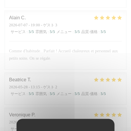
Alain
C
2026-07-07
- 19:00 - ゲスト 3
サービス
:
5
/5
雰囲気
:
5
/5
メニュー
:
5
/5
品質-価格
:
5
/5
Comme d'habitude...Parfait ! Accueil chaleureux et personnel aux
petits soins. On se régale.
Beatrice
T
2026-05-28
- 13:15 - ゲスト 2
サービス
:
5
/5
雰囲気
:
5
/5
メニュー
:
5
/5
品質-価格
:
5
/5
Veronique
P
2026-06-28
- 12:30 - ゲスト 5
サービス
:
5
/5
雰囲気
:
5
/5
メニュー
:
5
/5
品質-価格
:
5
/5