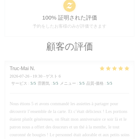
100% 証明された評価
予約をしたお客様のみが評価できます
顧客の評価
Truc-Mai
N
2026-07-26
- 19:30 - ゲスト 6
サービス
:
5
/5
雰囲気
:
5
/5
メニュー
:
5
/5
品質-価格
:
5
/5
Nous étions 5 et avons commandé les assiettes à partager pour
découvrir l’ensemble de la carte. Et c’était délicieux ! Les portions
étaient plutôt généreuses, on fêtait mon anniversaire ce soir là et le
patron nous a offert des douceurs et un thé à la menthe, le tout
couronné de bougies ! Le personnel était adorable et aux petits soins