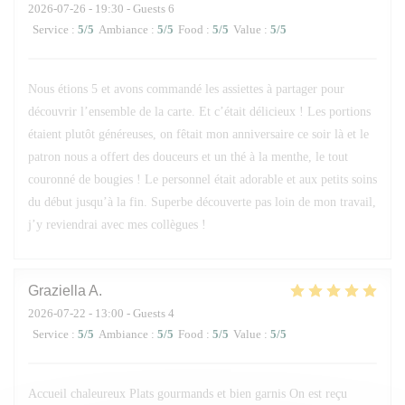
2026-07-26
- 19:30 - Guests 6
Service
:
5
/5
Ambiance
:
5
/5
Food
:
5
/5
Value
:
5
/5
Nous étions 5 et avons commandé les assiettes à partager pour
découvrir l’ensemble de la carte. Et c’était délicieux ! Les portions
étaient plutôt généreuses, on fêtait mon anniversaire ce soir là et le
patron nous a offert des douceurs et un thé à la menthe, le tout
couronné de bougies ! Le personnel était adorable et aux petits soins
du début jusqu’à la fin. Superbe découverte pas loin de mon travail,
j’y reviendrai avec mes collègues !
Graziella
A
2026-07-22
- 13:00 - Guests 4
Service
:
5
/5
Ambiance
:
5
/5
Food
:
5
/5
Value
:
5
/5
Accueil chaleureux Plats gourmands et bien garnis On est reçu