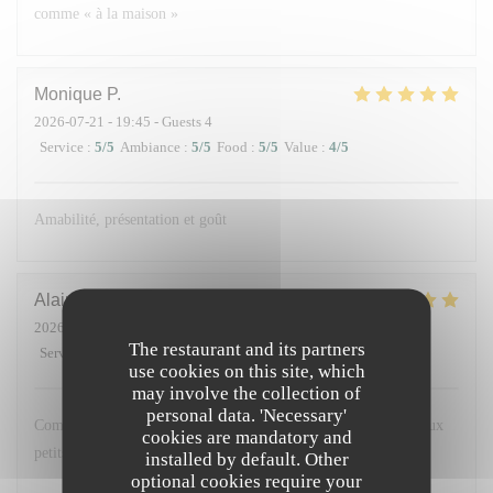
comme « à la maison »
Monique
P
2026-07-21
- 19:45 - Guests 4
Service
:
5
/5
Ambiance
:
5
/5
Food
:
5
/5
Value
:
4
/5
Amabilité, présentation et goût
Alain
C
2026-07-07
- 19:00 - Guests 3
The restaurant and its partners
Service
:
5
/5
Ambiance
:
5
/5
Food
:
5
/5
Value
:
5
/5
use cookies on this site, which
may involve the collection of
personal data. 'Necessary'
Comme d'habitude...Parfait ! Accueil chaleureux et personnel aux
cookies are mandatory and
petits soins. On se régale.
installed by default. Other
optional cookies require your