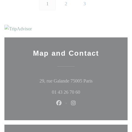
1
2
3
Map and Contact
((opens in a new wi
29, rue Galande 75005 Paris
01 43 26 70 60
Facebook ((opens in a new windo
Instagram ((opens in a ne