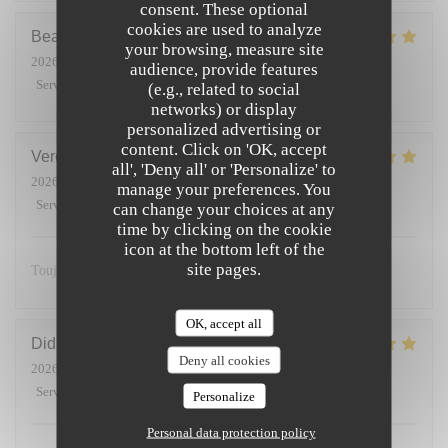
consent. These optional
cookies are used to analyze
Beatrice
T
your browsing, measure site
2026-05-28
- 13:15 - Guests 2
audience, provide features
Service
:
5
/5
Ambiance
:
5
/5
Food
:
5
/5
Value
:
5
/5
(e.g., related to social
networks) or display
personalized advertising or
content. Click on 'OK, accept
Veronique
P
all', 'Deny all' or 'Personalize' to
2026-06-28
- 12:30 - Guests 5
manage your preferences. You
Service
:
5
/5
Ambiance
:
5
/5
Food
:
5
/5
Value
:
5
/5
can change your choices at any
time by clicking on the cookie
icon at the bottom left of the
site pages.
Toujours excellent et un accueil chaleureux 🥰
OK, accept all
Didier
C
Deny all cookies
2026-06-26
- 20:15 - Guests 4
Service
:
5
/5
Ambiance
:
5
/5
Food
:
5
/5
Value
:
5
/5
Personalize
Personal data protection policy