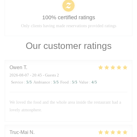
100% certified ratings
Only clients having made reservations provided ratings
Our customer ratings
Owen
T
2026-08-07
- 20:45 - Guests 2
Service
:
5
/5
Ambiance
:
5
/5
Food
:
5
/5
Value
:
4
/5
We loved the food and the whole area inside the restaurant had a
lovely atmosphere.
Truc-Mai
N