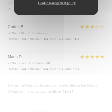
tout était parfait les plats étaient délicieux et le service parfait et
Cookie management policy
sympathique
Carine
B
2026-06-20
- 12:30 - Guests 5
Service
:
2
/5
Ambiance
:
1
/5
Food
:
2
/5
Value
:
1
/5
Maria
D
2026-06-14
- 13:00 - Guests 10
Service
:
5
/5
Ambiance
:
5
/5
Food
:
5
/5
Value
:
5
/5
L'accueil est toujours chaleureux et personnalisé en fonction de
l'évènement. La cuisine est excellente. Merci !