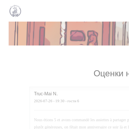
Панель управления cookies
Оценки 
Truc-Mai
N
2026-07-26
- 19:30 - гости 6
Nous étions 5 et avons commandé les assiettes à partager po
plutôt généreuses, on fêtait mon anniversaire ce soir là et