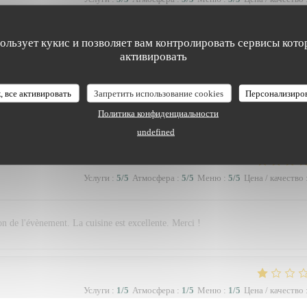
пользует кукис и позволяет вам контролировать сервисы кото
arfait et sympathique
активировать
, все активировать
Запретить использование cookies
Персонализиро
Услуги
:
2
/5
Атмосфера
:
1
/5
Меню
:
2
/5
Цена / качество
Политика конфиденциальности
undefined
Услуги
:
5
/5
Атмосфера
:
5
/5
Меню
:
5
/5
Цена / качество
on de l'évènement. La cuisine est excellente. Merci !
Услуги
:
1
/5
Атмосфера
:
1
/5
Меню
:
1
/5
Цена / качество