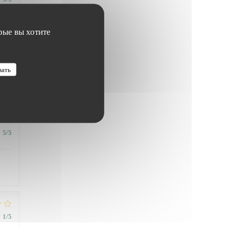
рые вы хотите
вать
:
1
/5
:
5
/5
:
1
/5