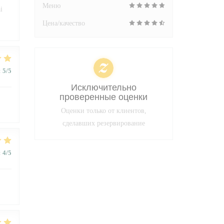
Меню
i
Цена/качество
:
5
/5
Исключительно
проверенные оценки
Оценки только от клиентов,
сделавших резервирование
:
4
/5