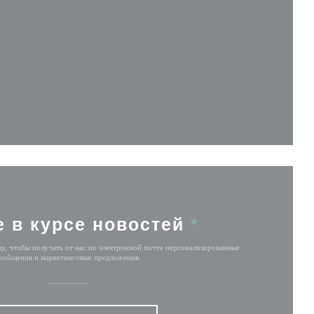
вом окне))
 окне))
 новом окне))
е в курсе новостей
*
у, чтобы получать от нас по электронной почте персонализированные
ообщения и маркетинговые предложения.