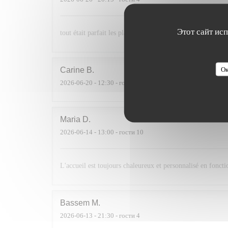
Этот сайт ис
tout était parfait les plats étaient délicieux et le service p
Ок
Carine
B
2026-06-20
- 12:30 - гости 5
Maria
D
2026-06-14
- 13:00 - гости 10
L'accueil est toujours chaleureux et personnalisé en foncti
Bassem
M
2026-06-13
- 21:30 - гости 4