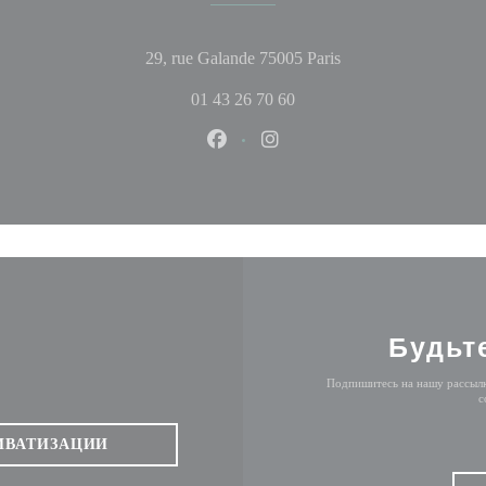
((открывается в но
29, rue Galande 75005 Paris
01 43 26 70 60
Facebook ((открывается в новом
Instagram ((открывается в
Будьт
Подпишитесь на нашу рассылк
с
ИВАТИЗАЦИИ