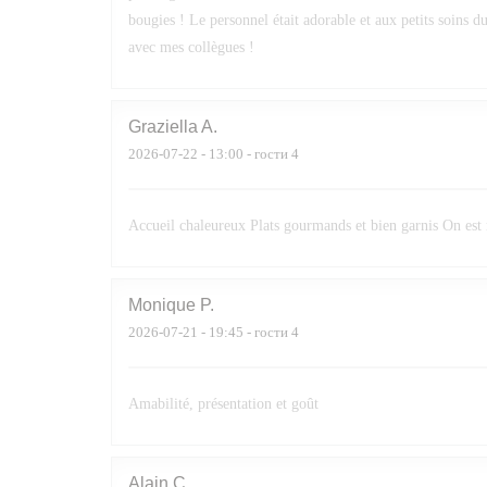
bougies ! Le personnel était adorable et aux petits soins d
avec mes collègues !
Graziella
A
2026-07-22
- 13:00 - гости 4
Accueil chaleureux Plats gourmands et bien garnis On est
Monique
P
2026-07-21
- 19:45 - гости 4
Amabilité, présentation et goût
Alain
C