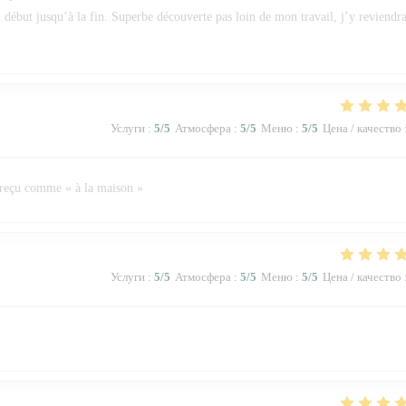
u début jusqu’à la fin. Superbe découverte pas loin de mon travail, j’y reviendra
Услуги
:
5
/5
Атмосфера
:
5
/5
Меню
:
5
/5
Цена / качество
 reçu comme « à la maison »
Услуги
:
5
/5
Атмосфера
:
5
/5
Меню
:
5
/5
Цена / качество