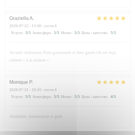
Graziella
A
2026-07-22
- 13:00 - гости 4
Услуги
:
5
/5
Атмосфера
:
5
/5
Меню
:
5
/5
Цена / качество
:
5
/5
Accueil chaleureux Plats gourmands et bien garnis On est reçu
comme « à la maison »
Monique
P
2026-07-21
- 19:45 - гости 4
Услуги
:
5
/5
Атмосфера
:
5
/5
Меню
:
5
/5
Цена / качество
:
4
/5
Amabilité, présentation et goût