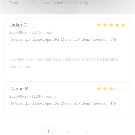
Toujours excellent et un accueil chaleureux 🥰
Didier
C
2026-06-26
- 20:15 - гости 4
Услуги
:
5
/5
Атмосфера
:
5
/5
Меню
:
5
/5
Цена / качество
:
5
/5
tout était parfait les plats étaient délicieux et le service parfait et
sympathique
Carine
B
2026-06-20
- 12:30 - гости 5
Услуги
:
2
/5
Атмосфера
:
1
/5
Меню
:
2
/5
Цена / качество
:
1
/5
1
2
3