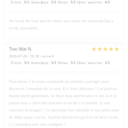
Услуги
:
5
/5
Атмосфера
:
5
/5
Меню
:
5
/5
Цена / качество
:
4
/5
We loved the food and the whole area inside the restaurant had a
lovely atmosphere.
Truc-Mai
N
2026-07-26
- 19:30 - гости 6
Услуги
:
5
/5
Атмосфера
:
5
/5
Меню
:
5
/5
Цена / качество
:
5
/5
Nous étions 5 et avons commandé les assiettes à partager pour
découvrir l’ensemble de la carte. Et c’était délicieux ! Les portions
étaient plutôt généreuses, on fêtait mon anniversaire ce soir là et le
patron nous a offert des douceurs et un thé à la menthe, le tout
couronné de bougies ! Le personnel était adorable et aux petits soins
du début jusqu’à la fin. Superbe découverte pas loin de mon travail,
j’y reviendrai avec mes collègues !