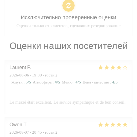
Исключительно проверенные оценки
Оценки только от клиентов, сделавших резервирование
Оценки наших посетителей
Laurent
P
2026-08-06
- 19:30 - гости 2
Услуги
:
5
/5
Атмосфера
:
4
/5
Меню
:
4
/5
Цена / качество
:
4
/5
Le mezzé était excellent. Le service sympathique et de bon conseil.
Owen
T
2026-08-07
- 20:45 - гости 2