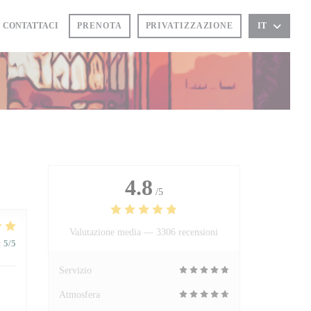
CONTATTACI
PRENOTA
PRIVATIZZAZIONE
IT
4.8
/5
Valutazione media —
3306 recensioni
:
5
/5
Servizio
Atmosfera