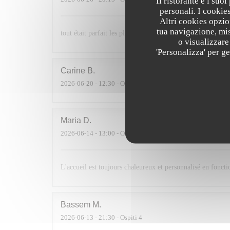
Il ristorante e i suo
personali. I cookie
Altri cookies opzio
tua navigazione, mis
tout était parfait les plats étaient délicieux et le service p
o visualizzare 
'Personalizza' per g
Carine
B
2026-06-20
- 12:30 - Ospiti 5
Maria
D
2026-06-14
- 13:00 - Ospiti 10
L'accueil est toujours chaleureux et personnalisé en foncti
Bassem
M
2026-06-13
- 21:30 - Ospiti 4