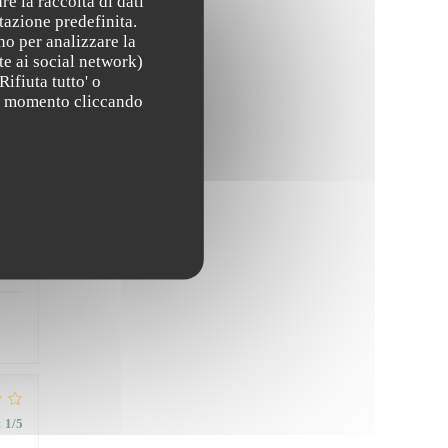
re la raccolta di dati
tazione predefinita.
no per analizzare la
te ai social network)
Rifiuta tutto' o
asi momento cliccando
:
1
/5
:
5
/5
:
1
/5