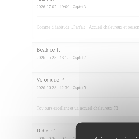
2026-07-07
- 19:00 - Ospiti 3
Comme d'habitude...Parfait ! Accueil chaleureux et personn
Beatrice
T
2026-05-28
- 13:15 - Ospiti 2
Veronique
P
2026-06-28
- 12:30 - Ospiti 5
Toujours excellent et un accueil chaleureux 🥰
Didier
C
2026-06-26
- 20:15 - Ospiti 4