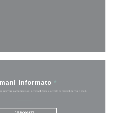
stra))
a))
finestra))
mani informato
*
 per ricevere comunicazioni personalizzate e offerte di marketing via e-mail.
ABBONATI