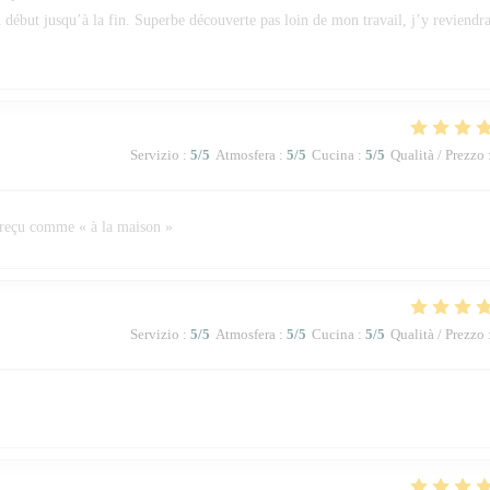
u début jusqu’à la fin. Superbe découverte pas loin de mon travail, j’y reviendra
Servizio
:
5
/5
Atmosfera
:
5
/5
Cucina
:
5
/5
Qualità / Prezzo
 reçu comme « à la maison »
Servizio
:
5
/5
Atmosfera
:
5
/5
Cucina
:
5
/5
Qualità / Prezzo