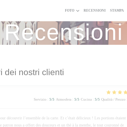
FOTO
RECENSIONI
STAMPA
Recensioni
i dei nostri clienti
Servizio
:
5
/5
Atmosfera
:
5
/5
Cucina
:
5
/5
Qualità / Prezzo
ur découvrir l’ensemble de la carte. Et c’était délicieux ! Les portions étaient
 le patron nous a offert des douceurs et un thé à la menthe, le tout couronné de