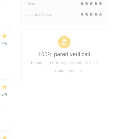
Menu
i
Qualità/Prezzo
:
5
/5
100% pareri verificati
Hanno dato il loro parere solo i clienti
che hanno prenotato
:
4
/5