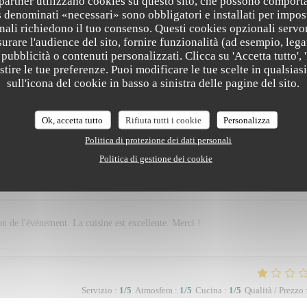
i partner utilizzano cookies su questo sito, che possono comporta
s denominati «necessari» sono obbligatori e installati per impos
nali richiedono il tuo consenso. Questi cookies opzionali servo
urare l'audience del sito, fornire funzionalità (ad esempio, lega
arfait et sympathique
pubblicità o contenuti personalizzati. Clicca su 'Accetta tutto', '
estire le tue preferenze. Puoi modificare le tue scelte in qualsi
sull'icona del cookie in basso a sinistra delle pagine del sito.
Servizio
:
2
/5
Atmosfera
:
1
/5
Cucina
:
2
/5
Qualità / Prezzo
Ok, accetta tutto
Rifiuta tutti i cookie
Personalizza
Politica di protezione dei dati personali
Politica di gestione dei cookie
Servizio
:
5
/5
Atmosfera
:
5
/5
Cucina
:
5
/5
Qualità / Prezzo
on de l'évènement. La cuisine est excellente. Merci !
Servizio
:
1
/5
Atmosfera
:
1
/5
Cucina
:
1
/5
Qualità / Prezzo