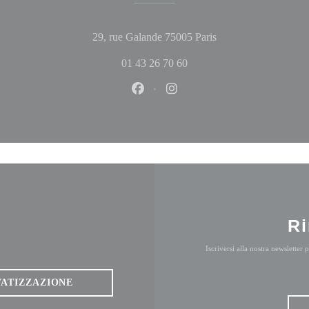
((apre una nuova fine
29, rue Galande 75005 Paris
01 43 26 70 60
Facebook ((apre una nuova finestr
Instagram ((apre una nuova 
Ri
Iscriversi alla nostra newsletter
VATIZZAZIONE