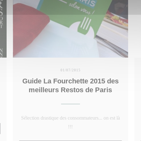
01/07/2015
Guide La Fourchette 2015 des
meilleurs Restos de Paris
Sélection drastique des consommateurs... on est là
!!!
 NYTT FÖNSTER))