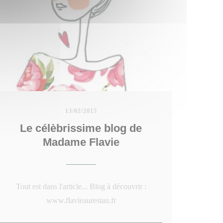
Incontournable pour les 35 000 Japonais qui
vivent en France.
13/02/2015
Le célèbrissime blog de
Madame Flavie
Tout est dans l'article... Blog à découvrir :
www.flavieaurestau.fr