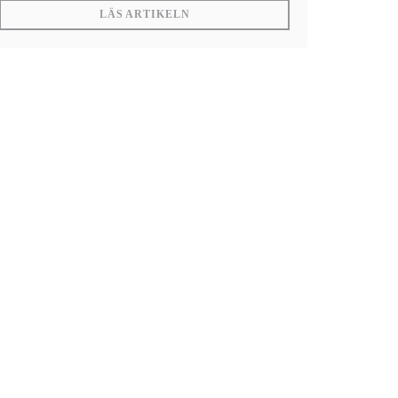
FÖNSTER))
((ÖPPNAS I ETT NYTT FÖNSTER))
LÄS ARTIKELN