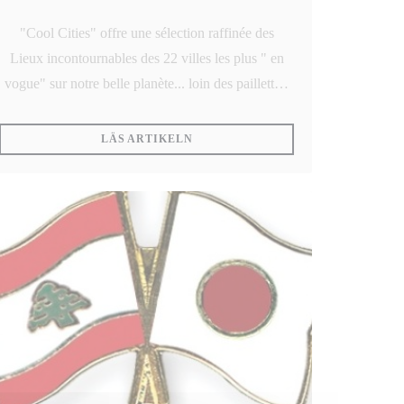
"Cool Cities" offre une sélection raffinée des
Lieux incontournables des 22 villes les plus " en
vogue" sur notre belle planète... loin des paillettes,
on y retrouve constamment un brillant mélange de
FÖNSTER))
qualité, de constance et d'âme...
((ÖPPNAS I ETT NYTT FÖNSTER))
LÄS ARTIKELN