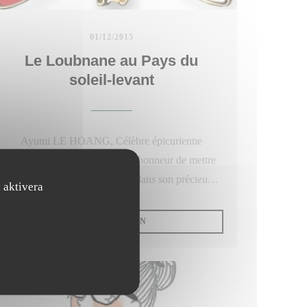
01/12/2015
Le Loubnane au Pays du
soleil-levant
Ayumi LE HOANG, Célèbre épicurienne
Franco-Japonaise nous a fait l'honneur de mettre
le LOUBNANE a l'honneur dans son précieux
 aktivera
magazine mensuel : France News Digest.
FÖNSTER))
((ÖPPNAS I ETT NYTT FÖNSTER))
LÄS ARTIKELN
A destination de la communauté Japonaise en
France, ce magazine aborde de nombreux sujets
de société et propose de faire découvrir des lieux,
des cultures, divers arts et portraits.