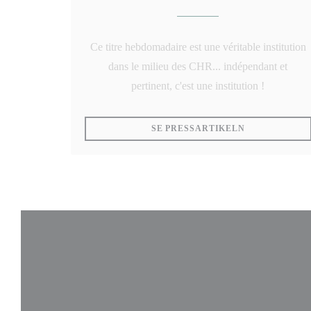
Ce titre hebdomadaire est une véritable institution
dans le milieu des CHR... indépendant et
pertinent, c'est une institution !
((ÖPPNAS I E
SE PRESSARTIKELN