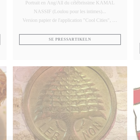
Portrait en Ang/All du célébrissime KAMAL
NASSIF (Loulou pour les intimes)...
Version papier de l'application "Cool Cities", un
format très chic pour les amateurs de raffinement
et d'authenticité dans les plus belles villes du
TT NYTT FÖNSTER))
((ÖPPNAS I ETT NYTT 
SE PRESSARTIKELN
monde