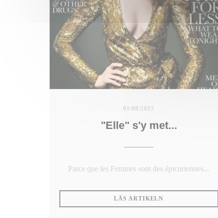
01/08/2015
"Elle" s'y met...
Parce que les Femmes sont des épicuriennes...
((ÖPPNAS I ETT
LÄS ARTIKELN