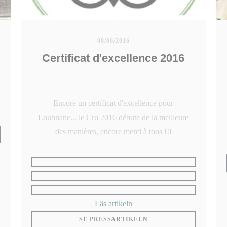
08/06/2016
Certificat d'excellence 2016
Encore un certificat d'excellence pour
Loubnane... le Cru 2016 débute de la meilleure
des manières, encore merci à tous !!!
 NYTT FÖNSTER))
((öppnas i ett nytt fönster))
Läs artikeln
((ÖPPNAS I ETT NYTT 
SE PRESSARTIKELN