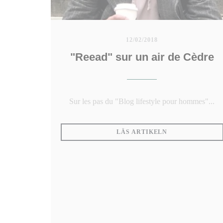
12/02/2018
"Reead" sur un air de Cèdre
Sur les pas du "Blog lifestyle pour hommes"...
((ÖPPNAS I ETT
LÄS ARTIKELN