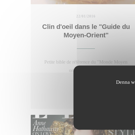
22/01/2016
Clin d'oeil dans le "Guide du
Moyen-Orient"
Petite bible de référence du "Monde Moyen
oriental" à Paris...
Denna we