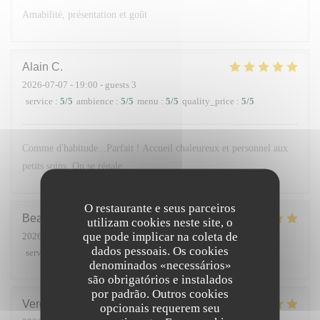
Amabilité, présentation et goût
Alain
C
2026-07-07
- 19:00 - guests 3
service
:
5
/5
ambience
:
5
/5
menu
:
5
/5
quality_price
:
5
/5
Comme d'habitude...Parfait ! Accueil chaleureux et personnel aux
petits soins. On se régale.
O restaurante e seus parceiros
Beatrice
T
utilizam cookies neste site, o
que pode implicar na coleta de
2026-05-28
- 13:15 - guests 2
dados pessoais. Os cookies
service
:
5
/5
ambience
:
5
/5
menu
:
5
/5
quality_price
:
5
/5
denominados «necessários»
são obrigatórios e instalados
por padrão. Outros cookies
Veronique
P
opcionais requerem seu