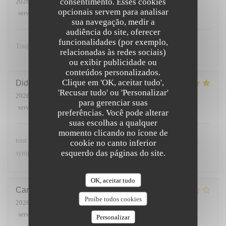
consentimento. Esses cookies
2026-06-28
- 12:30 - guests 5
opcionais servem para analisar
service
:
5
/5
ambience
:
5
/5
menu
:
5
/5
quality_price
:
5
/5
sua navegação, medir a
audiência do site, oferecer
funcionalidades (por exemplo,
Toujours excellent et un accueil chaleureux 🥰
relacionadas às redes sociais)
ou exibir publicidade ou
conteúdos personalizados.
Clique em 'OK, aceitar tudo',
Didier
C
'Recusar tudo' ou 'Personalizar'
2026-06-26
- 20:15 - guests 4
para gerenciar suas
service
:
5
/5
ambience
:
5
/5
menu
:
5
/5
quality_price
:
5
/5
preferências. Você pode alterar
suas escolhas a qualquer
momento clicando no ícone de
tout était parfait les plats étaient délicieux et le service parfait et
cookie no canto inferior
esquerdo das páginas do site.
sympathique
OK, aceitar tudo
Carine
B
Proíbe todos cookies
2026-06-20
- 12:30 - guests 5
service
:
2
/5
ambience
:
1
/5
menu
:
2
/5
quality_price
:
1
/5
Personalizar