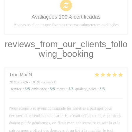
Avaliações 100% certificadas
Apenas os clientes que fizeram reservas submeteram avaliações
reviews_from_our_clients_follo
wing_booking
Truc-Mai
N
2026-07-26
- 19:30 - guests 6
service
:
5
/5
ambience
:
5
/5
menu
:
5
/5
quality_price
:
5
/5
Nous étions 5 et avons commandé les assiettes à partager pour
découvrir l’ensemble de la carte. Et c’était délicieux ! Les portions
étaient plutôt généreuses, on fêtait mon anniversaire ce soir là et le
patron nous a offert des douceurs et un thé à la menthe, le tout