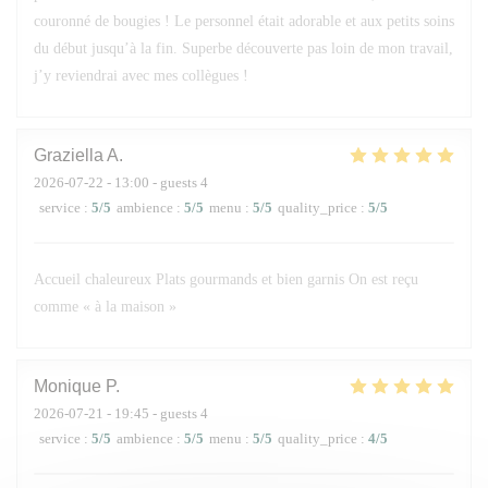
couronné de bougies ! Le personnel était adorable et aux petits soins
du début jusqu’à la fin. Superbe découverte pas loin de mon travail,
j’y reviendrai avec mes collègues !
Graziella
A
2026-07-22
- 13:00 - guests 4
service
:
5
/5
ambience
:
5
/5
menu
:
5
/5
quality_price
:
5
/5
Accueil chaleureux Plats gourmands et bien garnis On est reçu
comme « à la maison »
Monique
P
2026-07-21
- 19:45 - guests 4
service
:
5
/5
ambience
:
5
/5
menu
:
5
/5
quality_price
:
4
/5