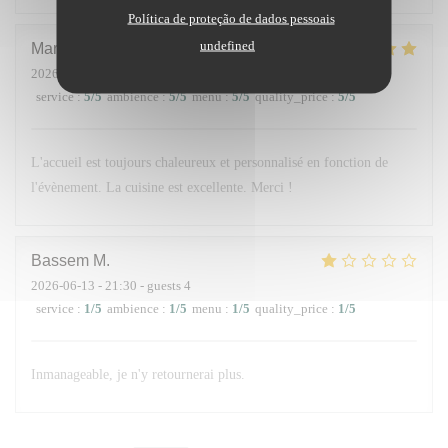
Política de proteção de dados pessoais
undefined
Maria
D
2026-06-14
- 13:00 - guests 10
service
:
5
/5
ambience
:
5
/5
menu
:
5
/5
quality_price
:
5
/5
L'accueil est toujours chaleureux et personnalisé en fonction de
l'évènement. La cuisine est excellente. Merci !
Bassem
M
2026-06-13
- 21:30 - guests 4
service
:
1
/5
ambience
:
1
/5
menu
:
1
/5
quality_price
:
1
/5
Inmanageable, je n'y retournerai plus.