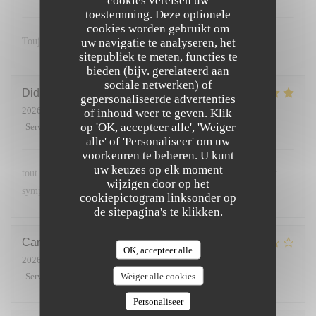
cookies vereisen uw
toestemming. Deze optionele
cookies worden gebruikt om
uw navigatie te analyseren, het
Toujours excellent et un accueil chaleureux 🥰
sitepubliek te meten, functies te
bieden (bijv. gerelateerd aan
sociale netwerken) of
Didier
C
gepersonaliseerde advertenties
2026-06-26
- 20:15 - Gasten 4
of inhoud weer te geven. Klik
op 'OK, accepteer alle', 'Weiger
Service
:
5
/5
Atmosfeer
:
5
/5
Keuken
:
5
/5
Kwaliteit / Prijs
:
5
/5
alle' of 'Personaliseer' om uw
voorkeuren te beheren. U kunt
uw keuzes op elk moment
tout était parfait les plats étaient délicieux et le service parfait et
wijzigen door op het
sympathique
cookiepictogram linksonder op
de sitepagina's te klikken.
Carine
B
OK, accepteer alle
2026-06-20
- 12:30 - Gasten 5
Weiger alle cookies
Service
:
2
/5
Atmosfeer
:
1
/5
Keuken
:
2
/5
Kwaliteit / Prijs
:
1
/5
Personaliseer