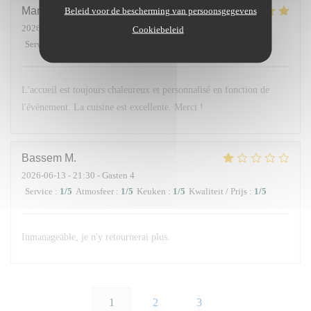
Maria
D
Beleid voor de bescherming van persoonsgegevens
2026-06-14
- 13:00 - Gasten 10
Cookiebeleid
Service
:
5
/5
Atmosfeer
:
5
/5
Keuken
:
5
/5
Kwaliteit / Prijs
:
5
/5
L'accueil est toujours chaleureux et personnalisé en fonction de
l'évènement. La cuisine est excellente. Merci !
Bassem
M
2026-06-13
- 21:30 - Gasten 4
Service
:
1
/5
Atmosfeer
:
1
/5
Keuken
:
1
/5
Kwaliteit / Prijs
:
1
/5
Inmanageable, je n'y retournerai plus.
1
2
3