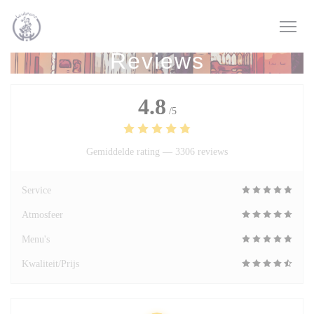
Cookies beheer paneel
Reviews
4.8
/5
Gemiddelde rating —
3306 reviews
Service
Atmosfeer
Menu's
Kwaliteit/Prijs