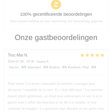
100% gecertificeerde beoordelingen
Onze klanten hebben na hun reservering een beoordeling gegeven
Onze gastbeoordelingen
Truc-Mai
N
2026-07-26
- 19:30 - Gasten 6
Service
:
5
/5
Atmosfeer
:
5
/5
Keuken
:
5
/5
Kwaliteit / Prijs
:
5
/5
Nous étions 5 et avons commandé les assiettes à partager pour
découvrir l’ensemble de la carte. Et c’était délicieux ! Les portions
étaient plutôt généreuses, on fêtait mon anniversaire ce soir là et le
patron nous a offert des douceurs et un thé à la menthe, le tout
couronné de bougies ! Le personnel était adorable et aux petits soins