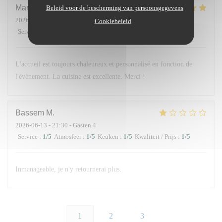
Maria
D
Beleid voor de bescherming van persoonsgegevens
2026-06-14
- 13:00 - Gasten 10
Cookiebeleid
Service
:
5
/5
Atmosfeer
:
5
/5
Keuken
:
5
/5
Kwaliteit / Prijs
:
5
/5
L'accueil est toujours chaleureux et personnalisé en fonction de
l'évènement. La cuisine est excellente. Merci !
Bassem
M
2026-06-13
- 21:30 - Gasten 4
Service
:
1
/5
Atmosfeer
:
1
/5
Keuken
:
1
/5
Kwaliteit / Prijs
:
1
/5
Inmanageable, je n'y retournerai plus.
1
2
3