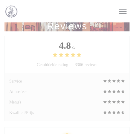
Cookies beheer paneel
Reviews
4.8
/5
Gemiddelde rating —
3306 reviews
Service
Atmosfeer
Menu's
Kwaliteit/Prijs