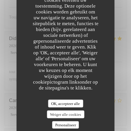
cookies vereisen uw
toestemming. Deze optionele
cookies worden gebruikt om
uw navigatie te analyseren, het
Toujours excellent et un accueil chaleureux 🥰
sitepubliek te meten, functies te
bieden (bijv. gerelateerd aan
sociale netwerken) of
Didier
C
gepersonaliseerde advertenties
2026-06-26
- 20:15 - Gasten 4
of inhoud weer te geven. Klik
op 'OK, accepteer alle', 'Weiger
Service
:
5
/5
Atmosfeer
:
5
/5
Keuken
:
5
/5
Kwaliteit / Prijs
:
5
/5
alle' of 'Personaliseer' om uw
voorkeuren te beheren. U kunt
uw keuzes op elk moment
tout était parfait les plats étaient délicieux et le service parfait et
wijzigen door op het
sympathique
cookiepictogram linksonder op
de sitepagina's te klikken.
Carine
B
OK, accepteer alle
2026-06-20
- 12:30 - Gasten 5
Weiger alle cookies
Service
:
2
/5
Atmosfeer
:
1
/5
Keuken
:
2
/5
Kwaliteit / Prijs
:
1
/5
Personaliseer