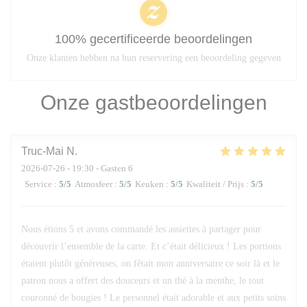
100% gecertificeerde beoordelingen
Onze klanten hebben na hun reservering een beoordeling gegeven
Onze gastbeoordelingen
Truc-Mai
N
2026-07-26
- 19:30 - Gasten 6
Service
:
5
/5
Atmosfeer
:
5
/5
Keuken
:
5
/5
Kwaliteit / Prijs
:
5
/5
Nous étions 5 et avons commandé les assiettes à partager pour
découvrir l’ensemble de la carte. Et c’était délicieux ! Les portions
étaient plutôt généreuses, on fêtait mon anniversaire ce soir là et le
patron nous a offert des douceurs et un thé à la menthe, le tout
couronné de bougies ! Le personnel était adorable et aux petits soins