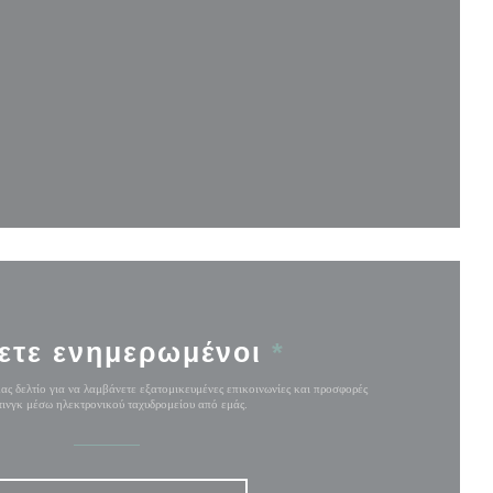
άθυρο))
ρο))
 παράθυρο))
ετε ενημερωμένοι
*
ας δελτίο για να λαμβάνετε εξατομικευμένες επικοινωνίες και προσφορές
ινγκ μέσω ηλεκτρονικού ταχυδρομείου από εμάς.