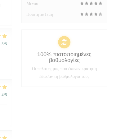
Μενού
i
Ποιότητα/Τιμή
:
5
/5
100% πιστοποιημένες
βαθμολογίες
Οι πελάτες μας που έκαναν κράτηση
έδωσαν τη βαθμολογία τους
:
4
/5