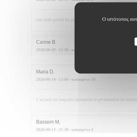
Ο ιστότοπος αυτ
tout était parfait les plats étaient délicieux et le service p
Carine
B
2026-06-20
- 12:30 - καλεσμένοι 5
Maria
D
2026-06-14
- 13:00 - καλεσμένοι 10
L'accueil est toujours chaleureux et personnalisé en foncti
Bassem
M
2026-06-13
- 21:30 - καλεσμένοι 4