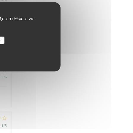
ετε τι θέλετε να
η
:
1
/5
:
5
/5
:
1
/5