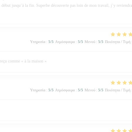
u début jusqu’à la fin. Superbe découverte pas loin de mon travail, j’y reviendra
Υπηρεσία
:
5
/5
Ατμόσφαιρα
:
5
/5
Μενού
:
5
/5
Ποιότητα / Τιμή
 reçu comme « à la maison »
Υπηρεσία
:
5
/5
Ατμόσφαιρα
:
5
/5
Μενού
:
5
/5
Ποιότητα / Τιμή