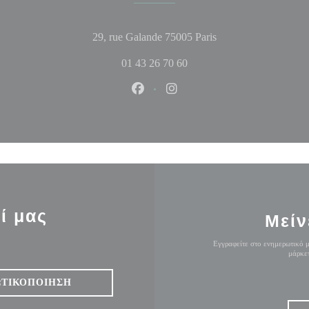
((ανοίγει σε νέο παρ
29, rue Galande 75005 Paris
01 43 26 70 60
Facebook ((ανοίγει σε νέο παράθυ
Instagram ((ανοίγει σε νέο
ί μας
Μείν
Εγγραφείτε στο ενημερωτικό μ
μάρκετ
ΩΤΙΚΟΠΟΊΗΣΗ