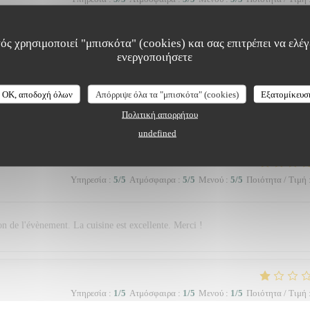
ός χρησιμοποιεί "μπισκότα" (cookies) και σας επιτρέπει να ελέγξ
arfait et sympathique
ενεργοποιήσετε
OK, αποδοχή όλων
Απόρριψε όλα τα "μπισκότα" (cookies)
Εξατομίκευσ
Υπηρεσία
:
2
/5
Ατμόσφαιρα
:
1
/5
Μενού
:
2
/5
Ποιότητα / Τιμή
Πολιτική απορρήτου
undefined
Υπηρεσία
:
5
/5
Ατμόσφαιρα
:
5
/5
Μενού
:
5
/5
Ποιότητα / Τιμή
on de l'évènement. La cuisine est excellente. Merci !
Υπηρεσία
:
1
/5
Ατμόσφαιρα
:
1
/5
Μενού
:
1
/5
Ποιότητα / Τιμή