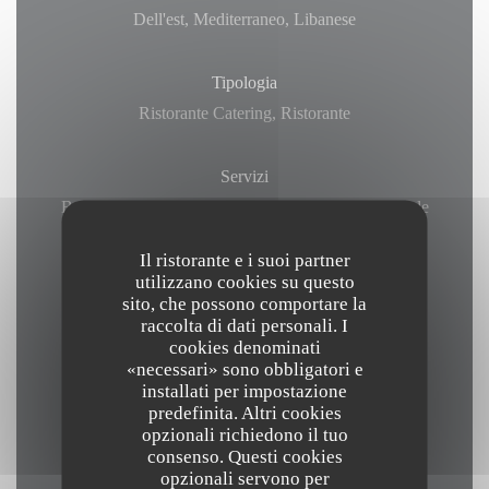
Dell'est, Mediterraneo, Libanese
Tipologia
Ristorante Catering, Ristorante
Servizi
Barca, Camera privata, Il wifi gratuito, Terrazzo, Sale
banchetti - per banchetti, Aria condizionata - Aria
Il ristorante e i suoi partner
condizionata
utilizzano cookies su questo
sito, che possono comportare la
raccolta di dati personali. I
Metodo di pagamento
cookies denominati
Amex, Senza contatto, Apple Pay, Ordine di
«necessari» sono obbligatori e
installati per impostazione
acquisto, Contactless Payment, Bonifico, Visa,
predefinita. Altri cookies
Eurocard / Mastercard, Bancomat, Assegni,
opzionali richiedono il tuo
American Express
consenso. Questi cookies
opzionali servono per