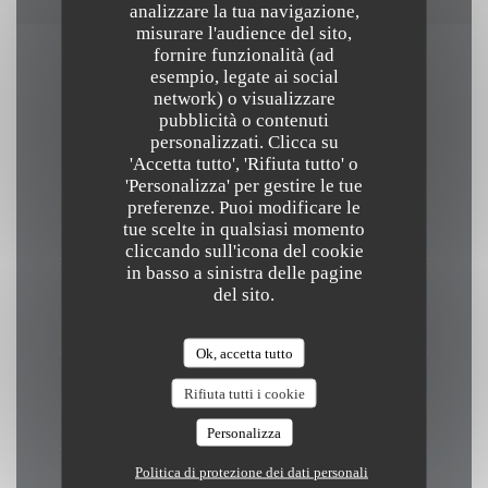
analizzare la tua navigazione,
misurare l'audience del sito,
fornire funzionalità (ad
esempio, legate ai social
Orari
network) o visualizzare
pubblicità o contenuti
personalizzati. Clicca su
'Accetta tutto', 'Rifiuta tutto' o
'Personalizza' per gestire le tue
Lunedi
preferenze. Puoi modificare le
Chiuso
tue scelte in qualsiasi momento
cliccando sull'icona del cookie
in basso a sinistra delle pagine
Martedi
del sito.
19:00 - 22:15 *
Ok, accetta tutto
Mer
-
Dom
Rifiuta tutti i cookie
12:00 - 14:15
19:00 - 22:15 *
•
Personalizza
Politica di protezione dei dati personali
* Solo su prenotazione