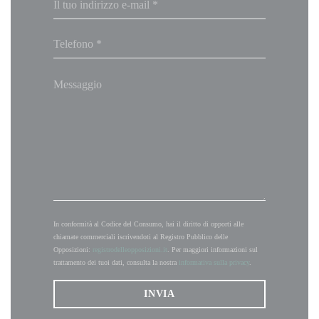
In conformità al Codice del Consumo, hai il diritto di opporti alle
chiamate commerciali iscrivendoti al Registro Pubblico delle
Opposizioni:
registrodelleopposizioni.it
. Per maggiori informazioni sul
trattamento dei tuoi dati, consulta la nostra
informativa sulla privacy
.