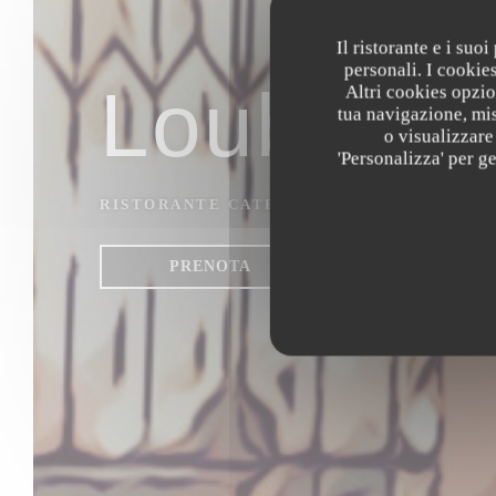
Il ristorante e i suo
personali. I cookie
Loubnan
Altri cookies opzio
tua navigazione, mis
o visualizzare 
'Personalizza' per g
RISTORANTE CATERING
|
PARIS
PRENOTA