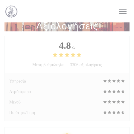
Πίνακας διαχείρισης "Μπισκότων" (Cookies)
Αξιολογήσεις
4.8
/5
Μέση βαθμολογία —
3306 αξιολογήσεις
Υπηρεσία
Ατμόσφαιρα
Μενού
Ποιότητα/Τιμή