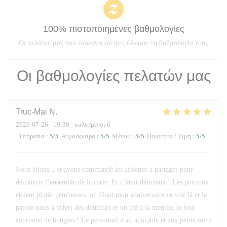
100% πιστοποιημένες βαθμολογίες
Οι πελάτες μας που έκαναν κράτηση έδωσαν τη βαθμολογία τους
Οι βαθμολογίες πελατών μας
Truc-Mai
N
2026-07-26
- 19:30 - καλεσμένοι 6
Υπηρεσία
:
5
/5
Ατμόσφαιρα
:
5
/5
Μενού
:
5
/5
Ποιότητα / Τιμή
:
5
/5
Nous étions 5 et avons commandé les assiettes à partager pour
découvrir l’ensemble de la carte. Et c’était délicieux ! Les portions
étaient plutôt généreuses, on fêtait mon anniversaire ce soir là et le
patron nous a offert des douceurs et un thé à la menthe, le tout
couronné de bougies ! Le personnel était adorable et aux petits soins