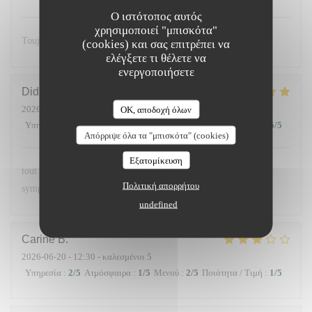
Ο ιστότοπος αυτός
χρησιμοποιεί "μπισκότα"
Toujours excellent et un accueil chaleureux 🥰
(cookies) και σας επιτρέπει να
ελέγξετε τι θέλετε να
ενεργοποιήσετε
Didier
C
2026-06-26
- 20:15 - καλεσμένοι 4
OK, αποδοχή όλων
Υπηρεσία
:
5
/5
Ατμόσφαιρα
:
5
/5
Μενού
:
5
/5
Ποιότητα / Τιμή
:
5
/5
Απόρριψε όλα τα "μπισκότα" (cookies)
Εξατομίκευση
tout était parfait les plats étaient délicieux et le service parfait et
Πολιτική απορρήτου
sympathique
undefined
Carine
B
2026-06-20
- 12:30 - καλεσμένοι 5
Υπηρεσία
:
2
/5
Ατμόσφαιρα
:
1
/5
Μενού
:
2
/5
Ποιότητα / Τιμή
:
1
/5