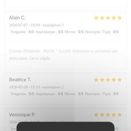
Alain
C
2026-07-07
- 19:00 - καλεσμένοι 3
Υπηρεσία
:
5
/5
Ατμόσφαιρα
:
5
/5
Μενού
:
5
/5
Ποιότητα / Τιμή
:
5
/5
Comme d'habitude...Parfait ! Accueil chaleureux et personnel aux
petits soins. On se régale.
Beatrice
T
2026-05-28
- 13:15 - καλεσμένοι 2
Υπηρεσία
:
5
/5
Ατμόσφαιρα
:
5
/5
Μενού
:
5
/5
Ποιότητα / Τιμή
:
5
/5
Veronique
P
2026-06-28
- 12:30 - καλεσμένοι 5
Υπηρεσία
:
5
/5
Ατμόσφαιρα
:
5
/5
Μενού
:
5
/5
Ποιότητα / Τιμή
:
5
/5