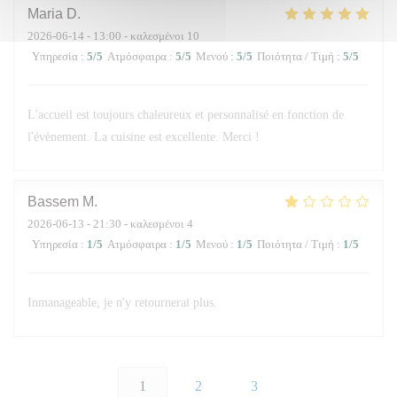
Maria
D
2026-06-14
- 13:00 - καλεσμένοι 10
Υπηρεσία
:
5
/5
Ατμόσφαιρα
:
5
/5
Μενού
:
5
/5
Ποιότητα / Τιμή
:
5
/5
L'accueil est toujours chaleureux et personnalisé en fonction de
l'évènement. La cuisine est excellente. Merci !
Bassem
M
2026-06-13
- 21:30 - καλεσμένοι 4
Υπηρεσία
:
1
/5
Ατμόσφαιρα
:
1
/5
Μενού
:
1
/5
Ποιότητα / Τιμή
:
1
/5
Inmanageable, je n'y retournerai plus.
1
2
3