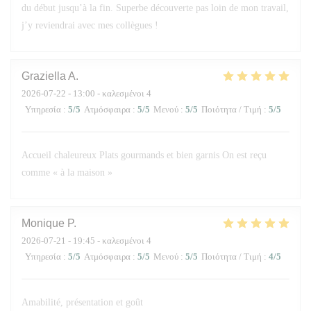
du début jusqu’à la fin. Superbe découverte pas loin de mon travail,
j’y reviendrai avec mes collègues !
Graziella
A
2026-07-22
- 13:00 - καλεσμένοι 4
Υπηρεσία
:
5
/5
Ατμόσφαιρα
:
5
/5
Μενού
:
5
/5
Ποιότητα / Τιμή
:
5
/5
Accueil chaleureux Plats gourmands et bien garnis On est reçu
comme « à la maison »
Monique
P
2026-07-21
- 19:45 - καλεσμένοι 4
Υπηρεσία
:
5
/5
Ατμόσφαιρα
:
5
/5
Μενού
:
5
/5
Ποιότητα / Τιμή
:
4
/5
Amabilité, présentation et goût