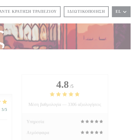
ΆΝΤΕ ΚΡΆΤΗΣΗ ΤΡΑΠΕΖΙΟΎ
ΙΔΙΩΤΙΚΟΠΟΊΗΣΗ
EL
ς
4.8
/5
Μέση βαθμολογία —
3306 αξιολογήσεις
:
5
/5
Υπηρεσία
Ατμόσφαιρα