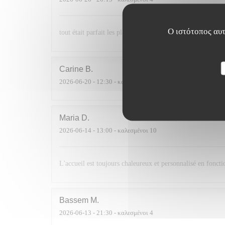
Ο ιστότοπος αυτ
tout était parfait les plats étaient délicieux et le service p
Carine
B
2026-06-20
- 12:30 - καλεσμένοι 5
Maria
D
2026-06-14
- 13:00 - καλεσμένοι 10
L'accueil est toujours chaleureux et personnalisé en foncti
Bassem
M
2026-06-13
- 21:30 - καλεσμένοι 4