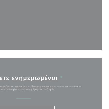
άθυρο))
ρο))
 παράθυρο))
ετε ενημερωμένοι
*
ας δελτίο για να λαμβάνετε εξατομικευμένες επικοινωνίες και προσφορές
ινγκ μέσω ηλεκτρονικού ταχυδρομείου από εμάς.