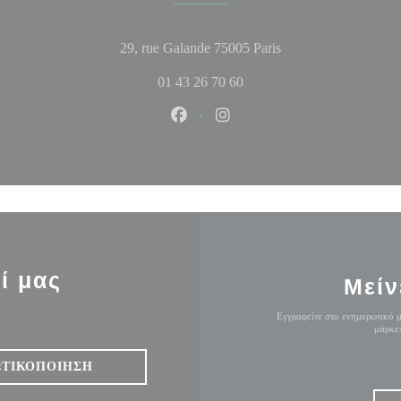
((ανοίγει σε νέο παρ
29, rue Galande 75005 Paris
01 43 26 70 60
Facebook ((ανοίγει σε νέο παράθυ
Instagram ((ανοίγει σε νέο
ί μας
Μείν
Εγγραφείτε στο ενημερωτικό μ
μάρκετ
ΩΤΙΚΟΠΟΊΗΣΗ