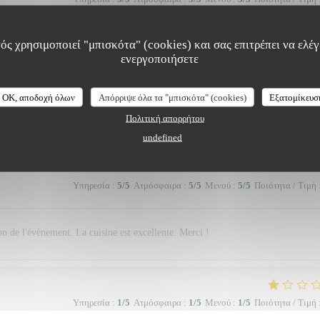
ός χρησιμοποιεί "μπισκότα" (cookies) και σας επιτρέπει να ελέγξ
arfait et sympathique
ενεργοποιήσετε
OK, αποδοχή όλων
Απόρριψε όλα τα "μπισκότα" (cookies)
Εξατομίκευσ
Υπηρεσία
:
2
/5
Ατμόσφαιρα
:
1
/5
Μενού
:
2
/5
Ποιότητα / Τιμή
Πολιτική απορρήτου
undefined
Υπηρεσία
:
5
/5
Ατμόσφαιρα
:
5
/5
Μενού
:
5
/5
Ποιότητα / Τιμή
on de l'évènement. La cuisine est excellente. Merci !
Υπηρεσία
:
1
/5
Ατμόσφαιρα
:
1
/5
Μενού
:
1
/5
Ποιότητα / Τιμή