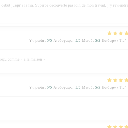
u début jusqu’à la fin. Superbe découverte pas loin de mon travail, j’y reviendra
Υπηρεσία
:
5
/5
Ατμόσφαιρα
:
5
/5
Μενού
:
5
/5
Ποιότητα / Τιμή
 reçu comme « à la maison »
Υπηρεσία
:
5
/5
Ατμόσφαιρα
:
5
/5
Μενού
:
5
/5
Ποιότητα / Τιμή