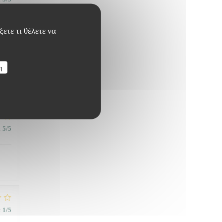
ετε τι θέλετε να
η
:
1
/5
:
5
/5
:
1
/5