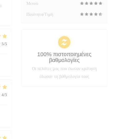
Μενού
i
Ποιότητα/Τιμή
:
5
/5
100% πιστοποιημένες
βαθμολογίες
Οι πελάτες μας που έκαναν κράτηση
έδωσαν τη βαθμολογία τους
:
4
/5