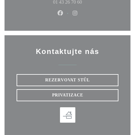
01 43 26 70 60
Facebook ((otevře se v novém okn
Instagram ((otevře se v no
Kontaktujte nás
REZERVOVAT STŮL
PRIVATIZACE