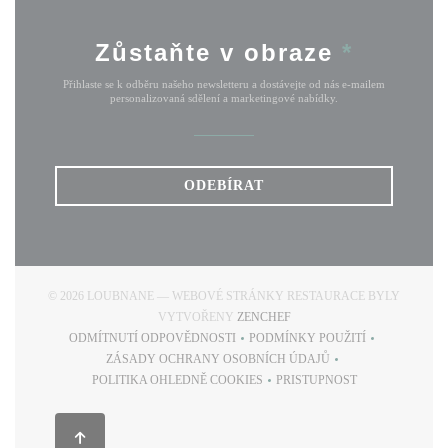
Zůstaňte v obraze
*
Přihlaste se k odběru našeho newsletteru a dostávejte od nás e-mailem
personalizovaná sdělení a marketingové nabídky.
ODEBÍRAT
© 2026 LOUBNANE — WEBOVÉ STRÁNKY RESTAURACE BYLY
((OTEVŘE SE V NOVÉM OKN
VYTVOŘENY
ZENCHEF
ODMÍTNUTÍ ODPOVĚDNOSTI
PODMÍNKY POUŽITÍ
((OTEVŘE SE V NOVÉM OKNĚ))
((OTEVŘE SE V NOVÉM
ZÁSADY OCHRANY OSOBNÍCH ÚDAJŮ
((OTEVŘE SE V NOVÉM OKNĚ))
POLITIKA OHLEDNĚ COOKIES
PRISTUPNOST
((OTEVŘE SE V NOVÉM OKNĚ))
((OTEVŘE SE V NOVÉM