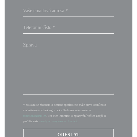
V souladu se zákonem o ochraně spotřebitele máte právo odmítnout
marketingová volání registrací v Robinsonově seznamu:
robinsonseznam.cz
. Pro více informací o zpracování vašich údajů si
přečtěte naše
zásady ochrany osobních údajů
.