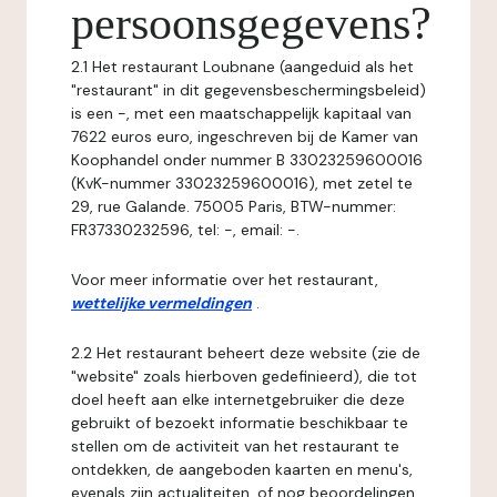
persoonsgegevens?
2.1 Het restaurant Loubnane (aangeduid als het
"restaurant" in dit gegevensbeschermingsbeleid)
is een -, met een maatschappelijk kapitaal van
7622 euros euro, ingeschreven bij de Kamer van
Koophandel onder nummer B 33023259600016
(KvK-nummer 33023259600016), met zetel te
29, rue Galande. 75005 Paris, BTW-nummer:
FR37330232596, tel: -, email: -.
Voor meer informatie over het restaurant,
wettelijke vermeldingen
.
2.2 Het restaurant beheert deze website (zie de
"website" zoals hierboven gedefinieerd), die tot
doel heeft aan elke internetgebruiker die deze
gebruikt of bezoekt informatie beschikbaar te
stellen om de activiteit van het restaurant te
ontdekken, de aangeboden kaarten en menu's,
evenals zijn actualiteiten, of nog beoordelingen