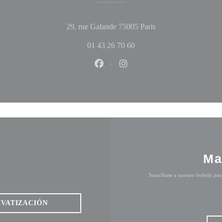
((abre en una nueva 
29, rue Galande 75005 Paris
01 43 26 70 60
Facebook ((abre en una nueva ven
Instagram ((abre en una nu
Ma
Suscríbase a nuestro boletín pa
IVATIZACIÓN