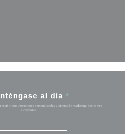
ventana))
tana))
eva ventana))
nténgase al día
*
ra recibir comunicaciones personalizadas y ofertas de marketing por correo
electrónico.