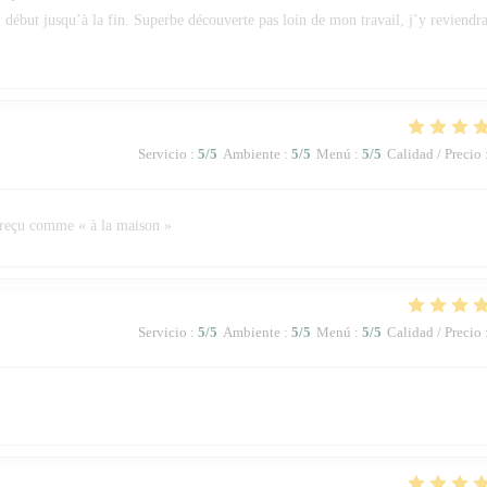
u début jusqu’à la fin. Superbe découverte pas loin de mon travail, j’y reviendra
Servicio
:
5
/5
Ambiente
:
5
/5
Menú
:
5
/5
Calidad / Precio
 reçu comme « à la maison »
Servicio
:
5
/5
Ambiente
:
5
/5
Menú
:
5
/5
Calidad / Precio