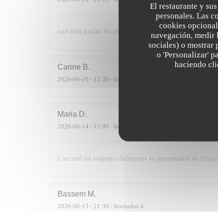
El restaurante y sus
personales. Las c
cookies opcional
tout était parfait les plats étaient délicieux et le service p
navegación, medir l
sociales) o mostrar 
o 'Personalizar' 
haciendo clic
Carine
B
2026-06-20
- 12:30 - Invitados 5
Maria
D
2026-06-14
- 13:00 - Invitados 10
L'accueil est toujours chaleureux et personnalisé en foncti
Bassem
M
2026-06-13
- 21:30 - Invitados 4