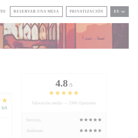
CTO
RESERVAR UNA MESA
PRIVATIZACIÓN
ES
4.8
/5
Valoración media —
3306 Opiniones
:
5
/5
Servicio
Ambiente