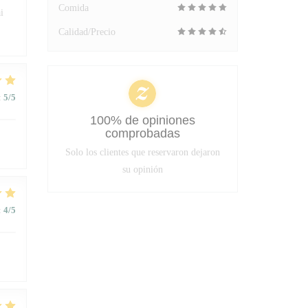
Comida
i
Calidad/Precio
:
5
/5
100% de opiniones
comprobadas
Solo los clientes que reservaron dejaron
su opinión
:
4
/5