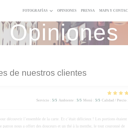
FOTOGRAFÍAS
OPINIONES
PRENSA
MAPA Y CONTA
Opiniones
es de nuestros clientes
Servicio
:
5
/5
Ambiente
:
5
/5
Menú
:
5
/5
Calidad / Precio
ur découvrir l’ensemble de la carte. Et c’était délicieux ! Les portions étaient
 le patron nous a offert des douceurs et un thé à la menthe, le tout couronné de