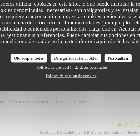
 socios utilizan cookies en este sitio, lo que puede implicar la 
ookies denominadas «necesarias» son obligatorias y se instalan 
es requieren su consentimiento. Estas cookies opcionales sirven
arfait et sympathique
a audiencia del sitio, ofrecer funcionalidades (por ejemplo, re
publicidad o contenidos personalizados. Haga clic en 'Aceptar t
para gestionar sus preferencias. Puede cambiar sus opciones en
 en el icono de cookie en la parte inferior izquierda de las pági
Servicio
:
2
/5
Ambiente
:
1
/5
Menú
:
2
/5
Calidad / Precio
OK, aceptar todas
Denegar todas las cookies
Personalizar
Política de protección de datos personales
Política de gestión de cookies
Servicio
:
5
/5
Ambiente
:
5
/5
Menú
:
5
/5
Calidad / Precio
on de l'évènement. La cuisine est excellente. Merci !
Servicio
:
1
/5
Ambiente
:
1
/5
Menú
:
1
/5
Calidad / Precio