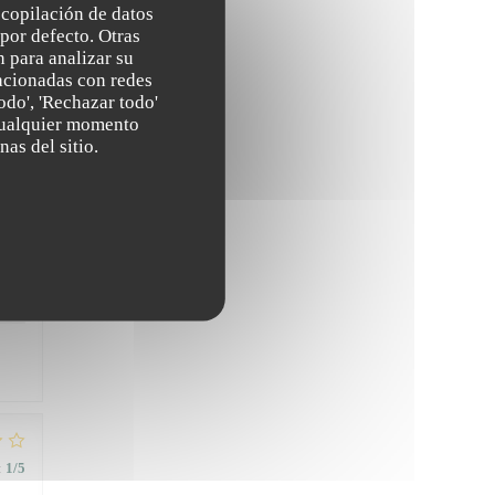
recopilación de datos
por defecto. Otras
 para analizar su
lacionadas con redes
odo', 'Rechazar todo'
 cualquier momento
nas del sitio.
:
1
/5
:
5
/5
:
1
/5