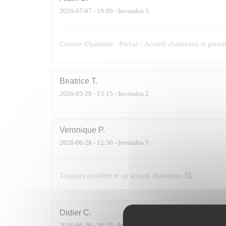
2026-07-07
- 19:00 - Invitados 3
Comme d'habitude...Parfait ! Accueil chaleureux et personn
Beatrice
T
2026-05-28
- 13:15 - Invitados 2
Veronique
P
2026-06-28
- 12:30 - Invitados 5
Toujours excellent et un accueil chaleureux 🥰
Didier
C
2026-06-26
- 20:15 - Invitados 4