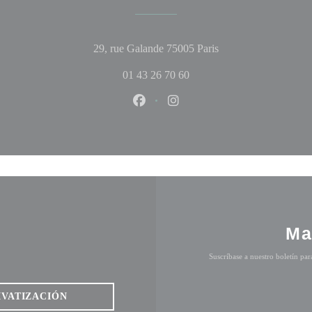
((abre en una nueva 
29, rue Galande 75005 Paris
01 43 26 70 60
Facebook ((abre en una nueva ven
Instagram ((abre en una nu
Ma
Suscríbase a nuestro boletín pa
IVATIZACIÓN