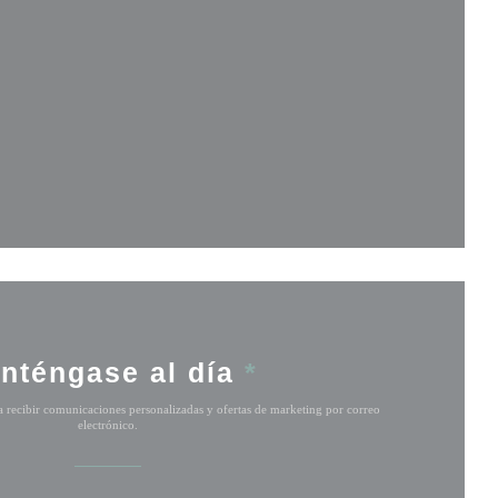
ventana))
tana))
eva ventana))
nténgase al día
*
ra recibir comunicaciones personalizadas y ofertas de marketing por correo
electrónico.