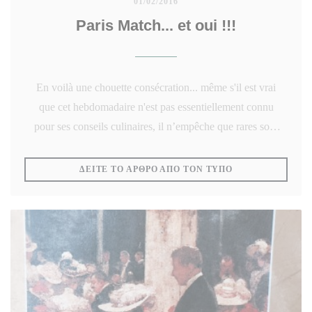
01/02/2016
Paris Match... et oui !!!
En voilà une chouette consécration... même s'il est vrai
que cet hebdomadaire n'est pas essentiellement connu
pour ses conseils culinaires, il n’empêche que rares sont
les Restaurants à bénéficier 'un tel clin d’œil...
((ΑΝΟΊΓΕΙ ΣΕ Ν
ΔΕΊΤΕ ΤΟ ΆΡΘΡΟ ΑΠΌ ΤΟΝ ΤΎΠΟ