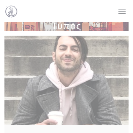
Πίνακας διαχείρισης "Μπισκότων" (Cookies)
Τύπος