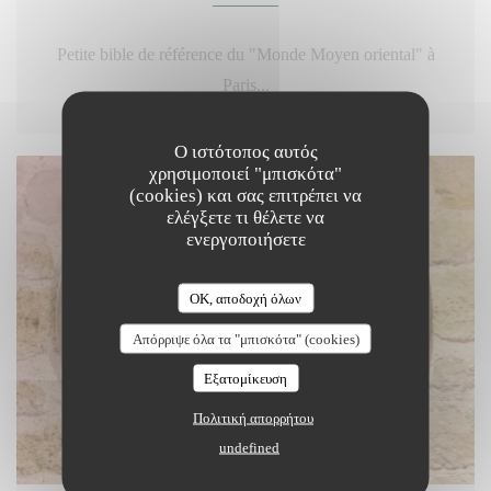
Petite bible de référence du "Monde Moyen oriental" à
Paris...
Ο ιστότοπος αυτός
χρησιμοποιεί "μπισκότα"
(cookies) και σας επιτρέπει να
ελέγξετε τι θέλετε να
ενεργοποιήσετε
OK, αποδοχή όλων
Απόρριψε όλα τα "μπισκότα" (cookies)
Εξατομίκευση
Πολιτική απορρήτου
undefined