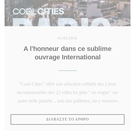
01/02/2016
A l'honneur dans ce sublime
ouvrage International
"Cool Cities" offre une sélection raffinée des Lieux
incontournables des 22 villes les plus " en vogue" sur
notre belle planète... loin des paillettes, on y retrouve
constamment un brillant mélange de qualité, de constance
et d'âme...
((ΑΝΟΊΓΕΙ ΣΕ ΝΈΟ ΠΑ
ΔΙΑΒΆΣΤΕ ΤΟ ΆΡΘΡΟ