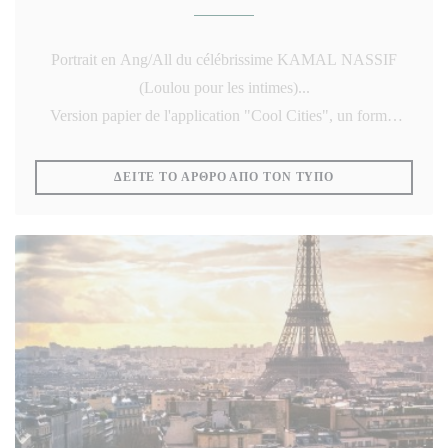
Portrait en Ang/All du célébrissime KAMAL NASSIF
(Loulou pour les intimes)...
Version papier de l'application "Cool Cities", un format
très chic pour les amateurs de raffinement et d'authenticité
dans les plus belles villes du monde
((ΑΝΟΊΓΕΙ ΣΕ Ν
ΔΕΊΤΕ ΤΟ ΆΡΘΡΟ ΑΠΌ ΤΟΝ ΤΎΠΟ