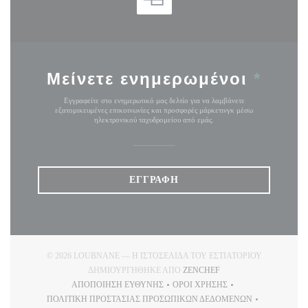
Μείνετε ενημερωμένοι
*
Εγγραφείτε στο ενημερωτικό μας δελτίο για να λαμβάνετε
εξατομικευμένες επικοινωνίες και προσφορές μάρκετινγκ μέσω
ηλεκτρονικού ταχυδρομείου από εμάς.
ΕΓΓΡΑΦΉ
© 2026 LOUBNANE — Η ΙΣΤΟΣΕΛΊΔΑ ΤΟΥ ΕΣΤΙΑΤΟΡΊΟΥ
((ΑΝΟΊΓΕΙ ΣΕ ΝΈΟ ΠΑ
ΔΗΜΙΟΥΡΓΉΘΗΚΕ ΑΠΌ
ZENCHEF
ΑΠΟΠΟΊΗΣΗ ΕΥΘΎΝΗΣ
ΌΡΟΙ ΧΡΉΣΗΣ
((ΑΝΟΊΓΕΙ ΣΕ ΝΈΟ ΠΑΡΆΘΥΡΟ))
((ΑΝΟΊΓΕΙ ΣΕ ΝΈΟ ΠΑΡΆΘ
ΠΟΛΙΤΙΚΉ ΠΡΟΣΤΑΣΊΑΣ ΠΡΟΣΩΠΙΚΏΝ ΔΕΔΟΜΈΝΩΝ
((ΑΝΟΊΓΕΙ ΣΕ ΝΈΟ ΠΑΡΆΘΥΡΟ))