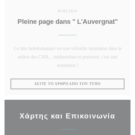
01/01/2014
Pleine page dans " L'Auvergnat"
Ce titre hebdomadaire est une véritable institution dans le
milieu des CHR... indépendant et pertinent, c'est une
institution !
((ΑΝΟΊΓΕΙ ΣΕ Ν
ΔΕΊΤΕ ΤΟ ΆΡΘΡΟ ΑΠΌ ΤΟΝ ΤΎΠΟ
Χάρτης και Επικοινωνία