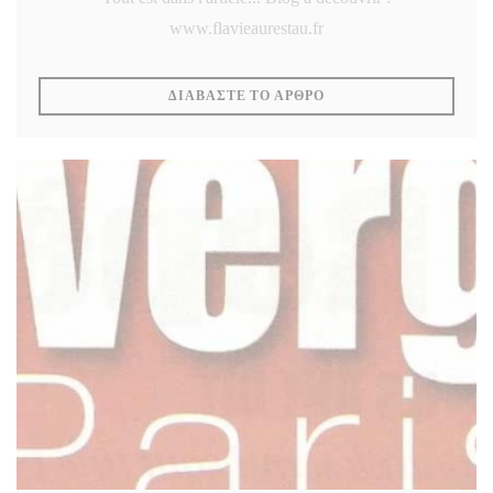
www.flavieaurestau.fr
((ΑΝΟΊΓΕΙ ΣΕ ΝΈΟ ΠΑ
ΔΙΑΒΆΣΤΕ ΤΟ ΆΡΘΡΟ