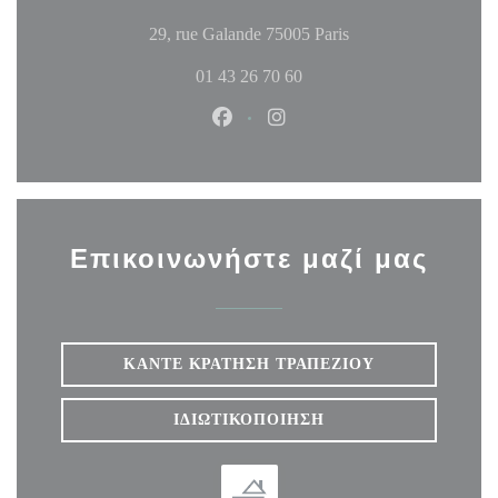
((ανοίγει σε νέο παρ
29, rue Galande 75005 Paris
01 43 26 70 60
Facebook ((ανοίγει σε νέο παράθυ
Instagram ((ανοίγει σε νέο
Επικοινωνήστε μαζί μας
ΚΆΝΤΕ ΚΡΆΤΗΣΗ ΤΡΑΠΕΖΙΟΎ
ΙΔΙΩΤΙΚΟΠΟΊΗΣΗ