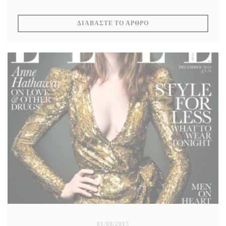
News Digest.
((ΑΝΟΊΓΕΙ ΣΕ ΝΈΟ ΠΑ
ΔΙΑΒΆΣΤΕ ΤΟ ΆΡΘΡΟ
A destination de la communauté Japonaise en France, ce
magazine aborde de nombreux sujets de société et propose
de faire découvrir des lieux, des cultures, divers arts et
portraits.
Incontournable pour les 35 000 Japonais qui vivent en
France.
01/08/2015