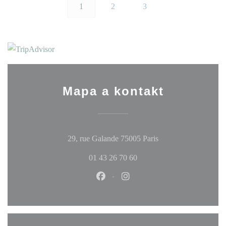
1
2
3
Mapa a kontakt
((otevře se v novém 
29, rue Galande 75005 Paris
01 43 26 70 60
Facebook ((otevře se v novém okn
Instagram ((otevře se v no