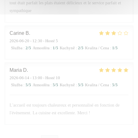
tout était parfait les plats étaient délicieux et le service parfait et
sympathique
Carine
B
2026-06-20
- 12:30 - Hosté 5
Služba
:
2
/5
Atmosféra
:
1
/5
Kuchyně
:
2
/5
Kvalita / Cena
:
1
/5
Maria
D
2026-06-14
- 13:00 - Hosté 10
Služba
:
5
/5
Atmosféra
:
5
/5
Kuchyně
:
5
/5
Kvalita / Cena
:
5
/5
L'accueil est toujours chaleureux et personnalisé en fonction de
l'évènement. La cuisine est excellente. Merci !