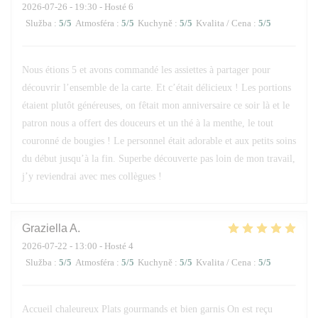
2026-07-26
- 19:30 - Hosté 6
Služba
:
5
/5
Atmosféra
:
5
/5
Kuchyně
:
5
/5
Kvalita / Cena
:
5
/5
Nous étions 5 et avons commandé les assiettes à partager pour
découvrir l’ensemble de la carte. Et c’était délicieux ! Les portions
étaient plutôt généreuses, on fêtait mon anniversaire ce soir là et le
patron nous a offert des douceurs et un thé à la menthe, le tout
couronné de bougies ! Le personnel était adorable et aux petits soins
du début jusqu’à la fin. Superbe découverte pas loin de mon travail,
j’y reviendrai avec mes collègues !
Graziella
A
2026-07-22
- 13:00 - Hosté 4
Služba
:
5
/5
Atmosféra
:
5
/5
Kuchyně
:
5
/5
Kvalita / Cena
:
5
/5
Accueil chaleureux Plats gourmands et bien garnis On est reçu