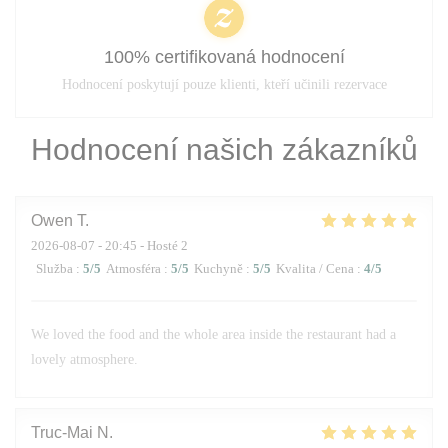
100% certifikovaná hodnocení
Hodnocení poskytují pouze klienti, kteří učinili rezervace
Hodnocení našich zákazníků
Owen
T
2026-08-07
- 20:45 - Hosté 2
Služba
:
5
/5
Atmosféra
:
5
/5
Kuchyně
:
5
/5
Kvalita / Cena
:
4
/5
We loved the food and the whole area inside the restaurant had a
lovely atmosphere.
Truc-Mai
N