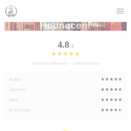
Panel pro správu cookies
Hodnocení
4.8
/5
Průměrné hodnocení —
3306 hodnoceni
Služba
Atmosféra
Menu
Kvalita/Cena