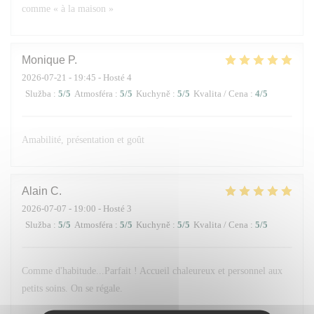
comme « à la maison »
Monique
P
2026-07-21
- 19:45 - Hosté 4
Služba
:
5
/5
Atmosféra
:
5
/5
Kuchyně
:
5
/5
Kvalita / Cena
:
4
/5
Amabilité, présentation et goût
Alain
C
2026-07-07
- 19:00 - Hosté 3
Služba
:
5
/5
Atmosféra
:
5
/5
Kuchyně
:
5
/5
Kvalita / Cena
:
5
/5
Comme d'habitude...Parfait ! Accueil chaleureux et personnel aux
petits soins. On se régale.