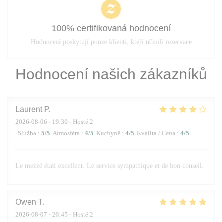
100% certifikovaná hodnocení
Hodnocení poskytují pouze klienti, kteří učinili rezervace
Hodnocení našich zákazníků
Laurent
P
2026-08-06
- 19:30 - Hosté 2
Služba
:
5
/5
Atmosféra
:
4
/5
Kuchyně
:
4
/5
Kvalita / Cena
:
4
/5
Le mezzé était excellent. Le service sympathique et de bon conseil.
Owen
T
2026-08-07
- 20:45 - Hosté 2