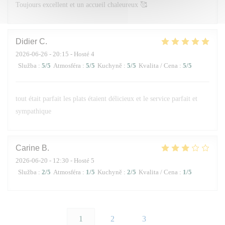
Toujours excellent et un accueil chaleureux 🥰
Didier
C
2026-06-26
- 20:15 - Hosté 4
Služba
:
5
/5
Atmosféra
:
5
/5
Kuchyně
:
5
/5
Kvalita / Cena
:
5
/5
tout était parfait les plats étaient délicieux et le service parfait et
sympathique
Carine
B
2026-06-20
- 12:30 - Hosté 5
Služba
:
2
/5
Atmosféra
:
1
/5
Kuchyně
:
2
/5
Kvalita / Cena
:
1
/5
1
2
3