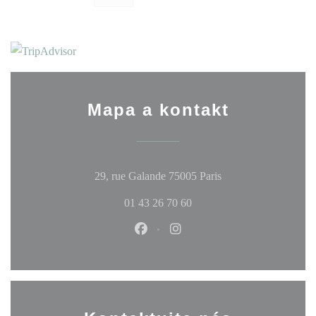
Mapa a kontakt
((otevře se v novém 
29, rue Galande 75005 Paris
01 43 26 70 60
Facebook ((otevře se v novém okn
Instagram ((otevře se v no