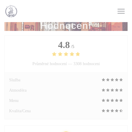
Panel pro správu cookies
Hodnocení
4.8
/5
Průměrné hodnocení —
3308 hodnoceni
Služba
Atmosféra
Menu
Kvalita/Cena