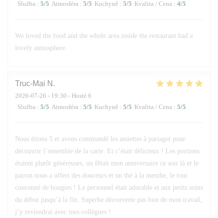
Služba
:
5
/5
Atmosféra
:
5
/5
Kuchyně
:
5
/5
Kvalita / Cena
:
4
/5
We loved the food and the whole area inside the restaurant had a
lovely atmosphere.
Truc-Mai
N
2026-07-26
- 19:30 - Hosté 6
Služba
:
5
/5
Atmosféra
:
5
/5
Kuchyně
:
5
/5
Kvalita / Cena
:
5
/5
Nous étions 5 et avons commandé les assiettes à partager pour
découvrir l’ensemble de la carte. Et c’était délicieux ! Les portions
étaient plutôt généreuses, on fêtait mon anniversaire ce soir là et le
patron nous a offert des douceurs et un thé à la menthe, le tout
couronné de bougies ! Le personnel était adorable et aux petits soins
du début jusqu’à la fin. Superbe découverte pas loin de mon travail,
j’y reviendrai avec mes collègues !