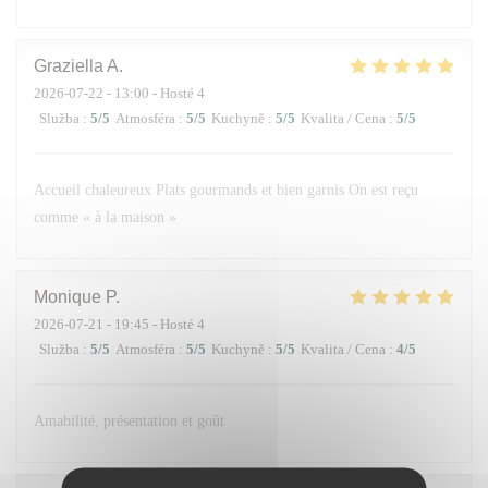
Graziella
A
2026-07-22
- 13:00 - Hosté 4
Služba
:
5
/5
Atmosféra
:
5
/5
Kuchyně
:
5
/5
Kvalita / Cena
:
5
/5
Accueil chaleureux Plats gourmands et bien garnis On est reçu
comme « à la maison »
Monique
P
2026-07-21
- 19:45 - Hosté 4
Služba
:
5
/5
Atmosféra
:
5
/5
Kuchyně
:
5
/5
Kvalita / Cena
:
4
/5
Amabilité, présentation et goût